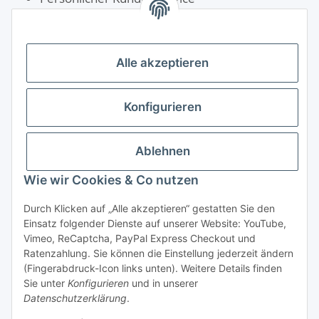
Schnelle Lieferung
Rechnungskauf für Öffentliche Einrichtungen
Alle akzeptieren
Konfigurieren
Ablehnen
Wie wir Cookies & Co nutzen
Durch Klicken auf „Alle akzeptieren“ gestatten Sie den
Einsatz folgender Dienste auf unserer Website: YouTube,
Vimeo, ReCaptcha, PayPal Express Checkout und
Ratenzahlung. Sie können die Einstellung jederzeit ändern
(Fingerabdruck-Icon links unten). Weitere Details finden
Sie unter
Konfigurieren
und in unserer
Vertrag widerrufen
Datenschutzerklärung
.
* Alle Preise inkl. gesetzlicher USt., zzgl.
Versand