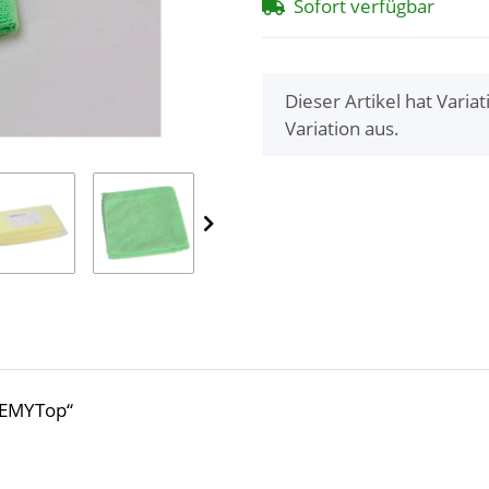
Sofort verfügbar
x
Dieser Artikel hat Varia
Variation aus.
SEMYTop“