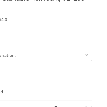
64.0
ariation.
nd