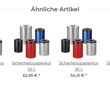
Ähnliche Artikel
korb
Sicherheitspapierkorb
Sicherheitspapierkorb
S
50 L
30 L
62,95 €
*
54,15 €
*