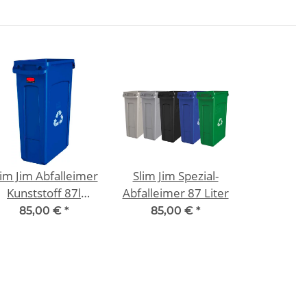
lim Jim Abfalleimer
Slim Jim Spezial-
Kunststoff 87l
Abfalleimer 87 Liter
schmal Blau
85,00 €
*
85,00 €
*