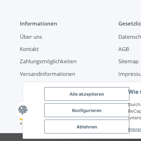
Informationen
Gesetzli
Über uns
Datensch
Kontakt
AGB
Zahlungsmöglichkeiten
Sitemap
Versandinformationen
Impress
Widerruf
Wie 
Alle akzeptieren
Durch 
Konfigurieren
ReCapt
Vertrag widerrufen
unten)
* Alle Preise inkl. gesetzlicher USt., zzgl.
Versand
Ablehnen
Impre