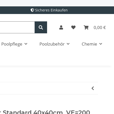
Sicheres Einkaufen
0,00 €
Poolpflege
Poolzubehör
Chemie
r Standard 40x40cm, VE=200