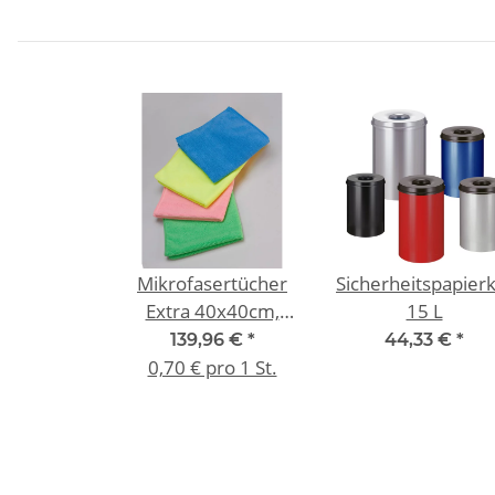
Mikrofasertücher
Sicherheitspapier
Extra 40x40cm,
15 L
VE=200 St.
139,96 €
*
44,33 €
*
0,70 € pro 1 St.