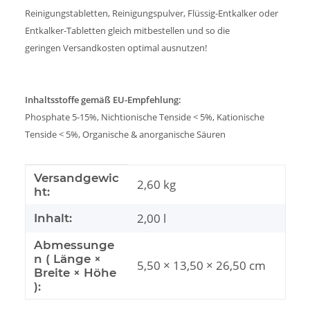
Reinigungstabletten, Reinigungspulver, Flüssig-Entkalker oder
Entkalker-Tabletten gleich mitbestellen und so die
geringen Versandkosten optimal ausnutzen!
Inhaltsstoffe gemäß EU-Empfehlung:
Phosphate 5-15%, Nichtionische Tenside < 5%, Kationische
Tenside < 5%, Organische & anorganische Säuren
Produkteigenschaft
Wert
Versandgewic
2,60 kg
ht:
2,00 l
Inhalt:
Abmessunge
n ( Länge ×
5,50 × 13,50 × 26,50 cm
Breite × Höhe
):