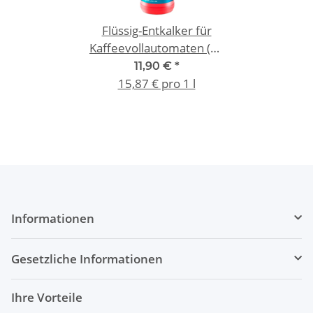
Flüssig-Entkalker für
Kaffeevollautomaten (1x
750ml)
11,90 €
*
15,87 € pro 1 l
Informationen
Gesetzliche Informationen
Ihre Vorteile