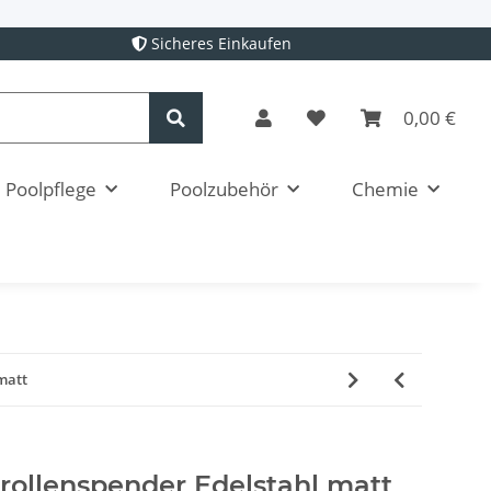
Sicheres Einkaufen
0,00 €
Poolpflege
Poolzubehör
Chemie
matt
ollenspender Edelstahl matt