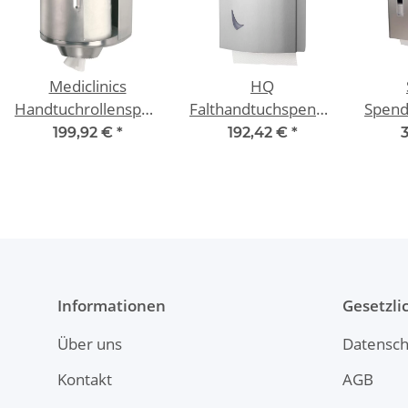
Mediclinics
HQ
Handtuchrollenspender
Falthandtuchspender
Spend
Edelstahl gebürstet
Edelstahl gebürstet
Rec
199,92 €
*
192,42 €
*
Hand
Informationen
Gesetzli
Über uns
Datensch
Kontakt
AGB