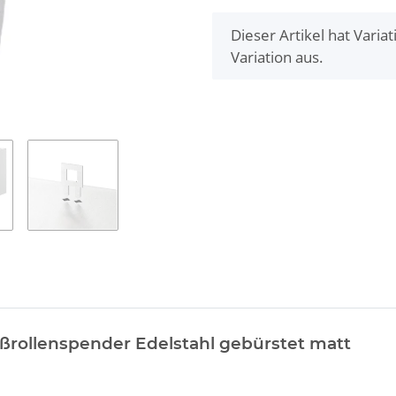
x
Dieser Artikel hat Varia
Variation aus.
rollenspender Edelstahl gebürstet matt