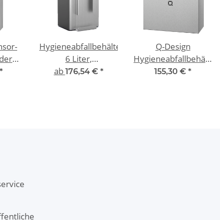
nsor-
Hygieneabfallbehälter
Q-Design
der
6 Liter,
Hygieneabfallbehälter
0 ml
Hygienemülleimer +
ab
9 Liter Edelstahl
*
176,54 €
*
155,30 €
*
Papier-
Hygienebeutelhalter
ervice
fentliche