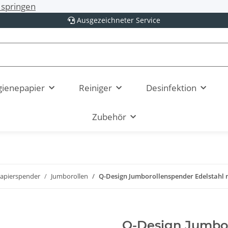
springen
Ausgezeichneter Service
ienepapier
Reiniger
Desinfektion
Zubehör
papierspender
Jumborollen
Q-Design Jumborollenspender Edelstahl 
Q-Design Jumbor