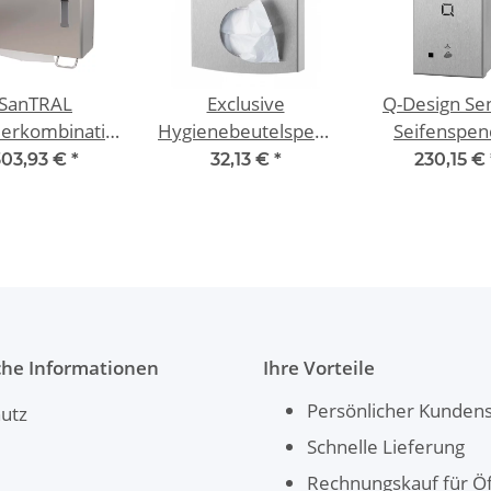
SanTRAL
Exclusive
Q-Design Se
erkombination
Hygienebeutelspender
Seifenspen
hts Seifen- &
Edelstahl
Edelstahl 65
303,93 €
*
32,13 €
*
230,15 €
tuchspender
che Informationen
Ihre Vorteile
Persönlicher Kundens
utz
Schnelle Lieferung
Rechnungskauf für Öf