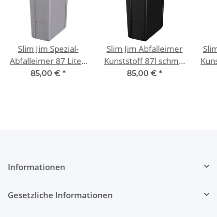
Slim Jim Spezial-
Slim Jim Abfalleimer
Sli
Abfalleimer 87 Liter,
Kunststoff 87l schmal
Kuns
Grau
Schwarz
85,00 €
*
85,00 €
*
Informationen
Gesetzliche Informationen