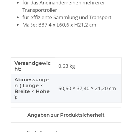
für das Aneinanderreihen mehrerer
Transportroller
für effiziente Sammlung und Transport
Maße: B37,4 x L60,6 x H21,2 cm
Produkteigenschaft
Wert
Versandgewic
0,63 kg
ht:
Abmessunge
n ( Länge ×
60,60 × 37,40 × 21,20 cm
Breite × Höhe
):
Angaben zur Produktsicherheit