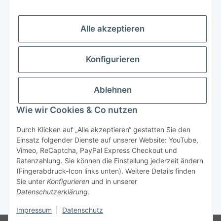
Schnelle Lieferung
Rechnungskauf für Öffentliche Einrichtungen
Alle akzeptieren
Konfigurieren
Ablehnen
Wie wir Cookies & Co nutzen
Durch Klicken auf „Alle akzeptieren“ gestatten Sie den
Einsatz folgender Dienste auf unserer Website: YouTube,
Vimeo, ReCaptcha, PayPal Express Checkout und
Ratenzahlung. Sie können die Einstellung jederzeit ändern
(Fingerabdruck-Icon links unten). Weitere Details finden
Sie unter
Konfigurieren
und in unserer
Vertrag widerrufen
Datenschutzerklärung
.
* Alle Preise inkl. gesetzlicher USt., zzgl.
Versand
Impressum
|
Datenschutz