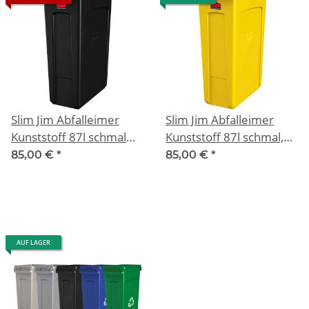
Slim Jim Abfalleimer
Slim Jim Abfalleimer
Kunststoff 87l schmal
Kunststoff 87l schmal,
Schwarz
Gelb
85,00 €
*
85,00 €
*
AUF LAGER