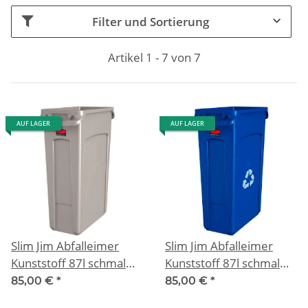
Filter und Sortierung
Artikel 1 - 7 von 7
AUF LAGER
AUF LAGER
Slim Jim Abfalleimer
Slim Jim Abfalleimer
Kunststoff 87l schmal
Kunststoff 87l schmal
Beige
Blau
85,00 €
*
85,00 €
*