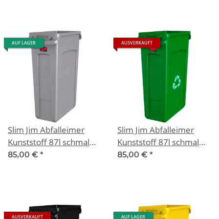
AUF LAGER
AUSVERKAUFT
Slim Jim Abfalleimer
Slim Jim Abfalleimer
Kunststoff 87l schmal
Kunststoff 87l schmal
Grau
Grün
85,00 €
*
85,00 €
*
AUSVERKAUFT
AUF LAGER