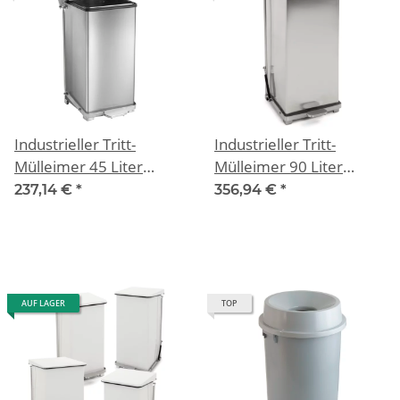
Industrieller Tritt-
Industrieller Tritt-
Mülleimer 45 Liter
Mülleimer 90 Liter
Edelstahl matt
Edelstahl matt
237,14 €
*
356,94 €
*
AUF LAGER
TOP