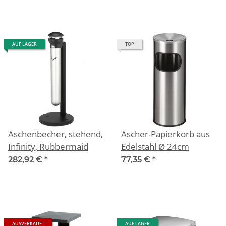
AUF LAGER
TOP
Aschenbecher, stehend,
Ascher-Papierkorb aus
Infinity, Rubbermaid
Edelstahl Ø 24cm
282,92 €
*
77,35 €
*
AUSVERKAUFT
AUF LAGER