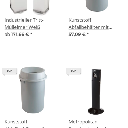
Industrieller Tritt-
Kunststoff
Mülleimer Weiß
Abfallbehälter mit
ab
offenem Oberteil, 60
171,66 €
*
57,09 €
*
Liter
TOP
TOP
Kunststoff
Metropolitan