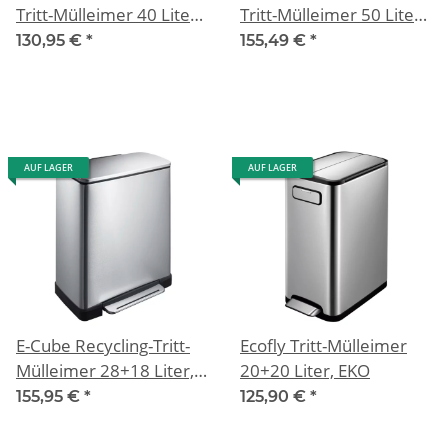
Tritt-Mülleimer 40 Liter,
Tritt-Mülleimer 50 Liter,
EKO
EKO
130,95 €
*
155,49 €
*
AUF LAGER
AUF LAGER
E-Cube Recycling-Tritt-
Ecofly Tritt-Mülleimer
Mülleimer 28+18 Liter,
20+20 Liter, EKO
EKO
155,95 €
*
125,90 €
*