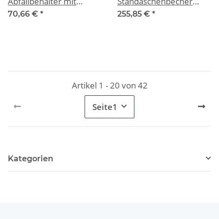
Abfallbehälter mit
Standaschenbecher
offenem Oberteil, 90
Rubbermaid, schwarz
70,66 €
*
255,85 €
*
Liter
Artikel 1 - 20 von 42
Seite
1
Kategorien