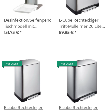
Desinfektion/Seifenpender
E-Cube Rechteckiger
Tischmodell mit
Tritt-Mülleimer 20 Liter,
Tropfschale
EKO
151,73 €
*
89,95 €
*
AUF LAGER
AUF LAGER
E-cube Rechteckiger
E-cube Rechteckiger