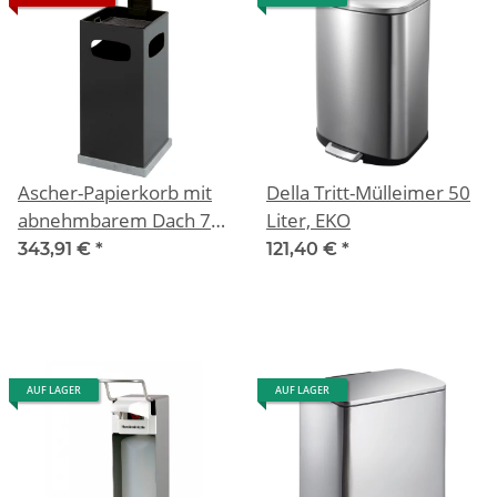
Ascher-Papierkorb mit
Della Tritt-Mülleimer 50
abnehmbarem Dach 70
Liter, EKO
Liter, Anthrazit
343,91 €
*
121,40 €
*
AUF LAGER
AUF LAGER