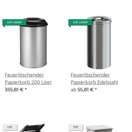
AUF LAGER
AUF LAGER
Feuerlöschender
Feuerlöschender
Papierkorb 200 Liter
Papierkorb Edelstahl
ab
355,81 €
*
55,81 €
*
TOP
TOP